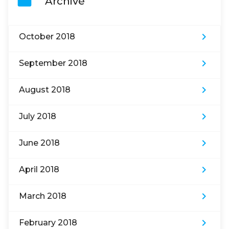
folder
Archivé
keyboard_arrow_right
October 2018
keyboard_arrow_right
September 2018
keyboard_arrow_right
August 2018
keyboard_arrow_right
July 2018
keyboard_arrow_right
June 2018
keyboard_arrow_right
April 2018
keyboard_arrow_right
March 2018
keyboard_arrow_right
February 2018