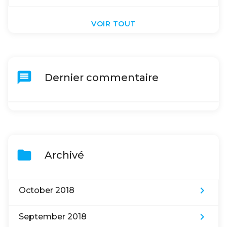
VOIR TOUT
message
Dernier commentaire
folder
Archivé
keyboard_arrow_right
October 2018
keyboard_arrow_right
September 2018