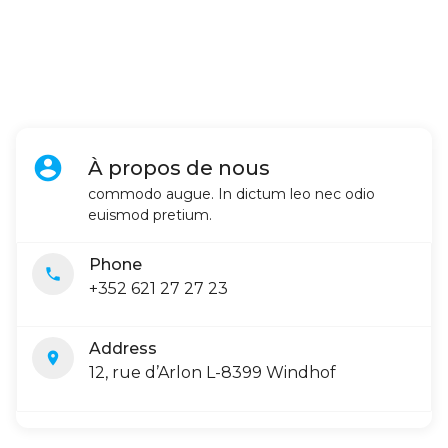
account_circle
À propos de nous
commodo augue. In dictum leo nec odio
euismod pretium.
Phone
local_phone
+352 621 27 27 23
Address
location_on
12, rue d’Arlon L-8399 Windhof