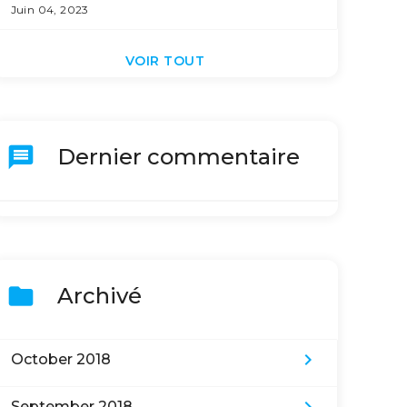
Juin 04, 2023
VOIR TOUT
message
Dernier commentaire
folder
Archivé
keyboard_arrow_right
October 2018
September 2018