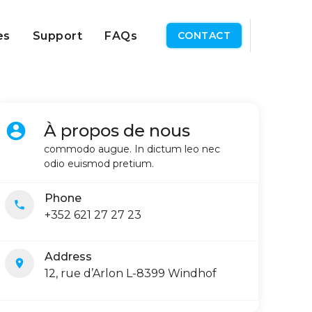
es
Support
FAQs
CONTACT
account_circle
À propos de nous
commodo augue. In dictum leo nec
odio euismod pretium.
Phone
local_phone
+352 621 27 27 23
Address
location_on
12, rue d’Arlon L-8399 Windhof